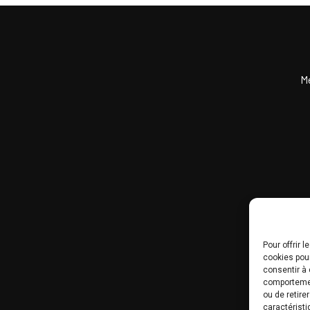
M
Pour offrir 
cookies pour
consentir à 
comportement
ou de retire
caractéristi