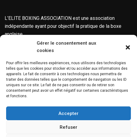
L’ELITE BOXING ASSOCIATION est une association
indépendante ayant pour objectif la pratique de la boxe
anglaise.
Gérer le consentement aux
Entre-Deux Île de la Réunion
cookies
Pour offrir les meilleures expériences, nous utilisons des technologies
0693 490 306
telles que les cookies pour stocker et/ou accéder aux informations des
appareils. Le fait de consentir à ces technologies nous permettra de
traiter des données telles que le comportement de navigation ou les ID
Mentions Légales
uniques sur ce site. Le fait de ne pas consentir ou de retirer son
consentement peut avoir un effet négatif sur certaines caractéristiques
et fonctions.
Accepter
Copyright © 2022 Elite Boxing Association. Tous droits
Refuser
réservés. Un site développé par
Design & Consulting SB
.