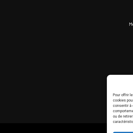
M
Pour offrir 
cookies pour
consentir à 
comportement
ou de retire
caractéristi