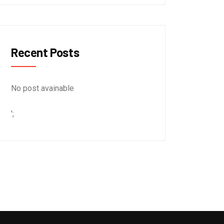
Recent Posts
No post avainable
';